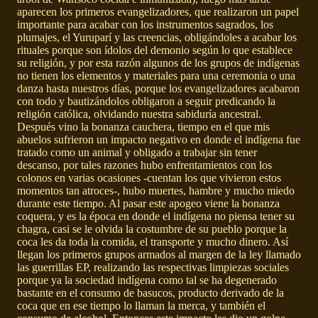
aparecen los primeros evangelizadores, que realizaron un papel
importante para acabar con los instrumentos sagrados, los
plumajes, el Yuruparí y las creencias, obligándoles a acabar los
rituales porque son ídolos del demonio según lo que establece
su religión, y por esta razón algunos de los grupos de indígenas
no tienen los elementos y materiales para una ceremonia o una
danza hasta nuestros días, porque los evangelizadores acabaron
con todo y bautizándolos obligaron a seguir predicando la
religión católica, olvidando nuestra sabiduría ancestral.
Después vino la bonanza cauchera, tiempo en el que mis
abuelos sufrieron un impacto negativo en donde el indígena fue
tratado como un animal y obligado a trabajar sin tener
descanso, por tales razones hubo enfrentamientos con los
colonos en varias ocasiones -cuentan los que vivieron estos
momentos tan atroces-, hubo muertes, hambre y mucho miedo
durante este tiempo. Al pasar este apogeo viene la bonanza
coquera, y es la época en donde el indígena no piensa tener su
chagra, casi se le olvida la costumbre de su pueblo porque la
coca les da toda la comida, el transporte y mucho dinero. Así
llegan los primeros grupos armados al margen de la ley llamado
las guerrillas EP, realizando las respectivas limpiezas sociales
porque ya la sociedad indígena como tal se ha degenerado
bastante en el consumo de basucos, producto derivado de la
coca que en ese tiempo lo llaman la merca, y también el