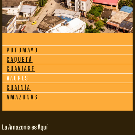
PUTUMAYO
CAQUETÁ
GUAVIARE
VAUPÉS
GUAINÍA
AMAZONAS