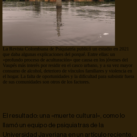
La Revista Colombiana de Psiquiatría publicó un estudio en 2021
que daba algunas explicaciones del porqué. Entre ellas: un
«profundo proceso de aculturación» que causa en los jóvenes del
Vaupés más interés por residir en el casco urbano, y a su vez mayor
consumo de alcohol, deterioro de vínculos familiares y violencia en
el hogar. La falta de oportunidades y la dificultad para subsistir fuera
de sus comunidades son otros de los factores.
El resultado: una «muerte cultural», como lo
llamó un equipo de psiquiatras de la
Universidad Javeriana en un artículo reciente,