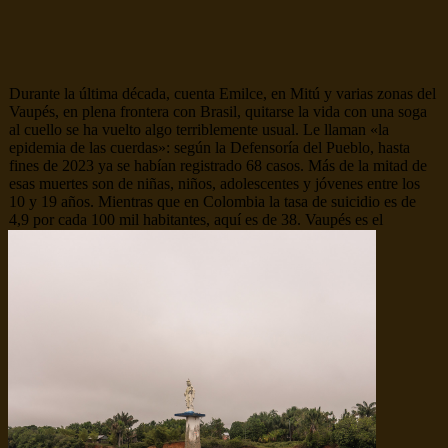
Durante la última década, cuenta Emilce, en Mitú y varias zonas del
Vaupés, en plena frontera con Brasil, quitarse la vida con una soga
al cuello se ha vuelto algo terriblemente usual. Le llaman «la
epidemia de las cuerdas»: según la Defensoría del Pueblo, hasta
fines de 2023 ya se habían registrado 68 casos. Más de la mitad de
esas muertes son de niñas, niños, adolescentes y jóvenes entre los
10 y 19 años. Mientras que en Colombia la tasa de suicidio es de
4,9 por cada 100 mil habitantes, aquí es de 38. Vaupés es el
departamento con el índice más alto de suicidios del país.