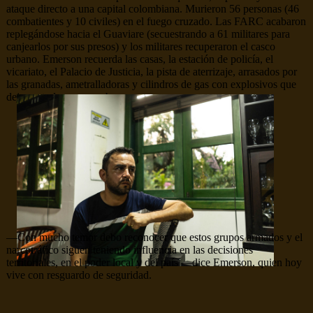
ataque directo a una capital colombiana. Murieron 56 personas (46
combatientes y 10 civiles) en el fuego cruzado. Las FARC acabaron
replegándose hacia el Guaviare (secuestrando a 61 militares para
canjearlos por sus presos) y los militares recuperaron el casco
urbano. Emerson recuerda las casas, la estación de policía, el
vicariato, el Palacio de Justicia, la pista de aterrizaje, arrasados por
las granadas, ametralladoras y cilindros de gas con explosivos que
dejaron todo en escombros.
—Con mucho temor debo reconocer que estos grupos armados y el
narcotráfico siguen teniendo influencia en las decisiones
territoriales, en el poder local y del país —dice Emerson, quien hoy
vive con resguardo de seguridad.