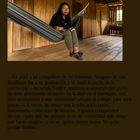
—Le pasó a un compañero de mi hermano. Ninguno de sus
familiares fue a su graduación y se mató la noche de la
ceremonia —recuerda Emilce, mientras avanzamos por el río.
Se sabe afortunada: su madre no la dejó en el internado, más
bien se mudaron a una comunidad cercana al colegio para vivir
juntas—. A veces, las etnias ven la educación como
innecesaria, como algo de blancos. Algunos compañeros
decían: «para qué me preparo si en mi comunidad solo tengo
que hacer chagra», y no sé, quizás tienen razón. Yo quise
pensar distinto.