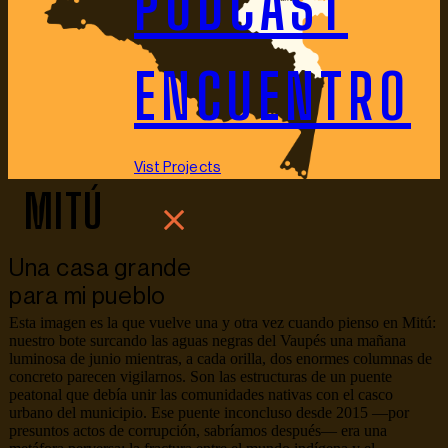
PODCAST
ENCUENTRO
Vist Projects
MITÚ
Una casa grande
para mi pueblo
Esta imagen es la que vuelve una y otra vez cuando pienso en Mitú:
nuestro bote surcando las aguas negras del Vaupés una mañana
luminosa de junio mientras, a cada orilla, dos enormes columnas de
concreto parecen vigilarnos. Son las estructuras de un puente
peatonal que debía unir las comunidades nativas con el casco
urbano del municipio. Ese puente inconcluso desde 2015 —por
presuntos actos de corrupción, sabríamos después— era una