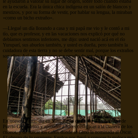
le ayudaron a valorar su lugar de origen, sobre todo cuando estaba
en la escuela. Era la única chica indígena en un salón de blancos y
mestizos, y por su forma de vestir, por hablar su lengua, la miraban
«como un bicho extraño».
—Llegué un día llorando a casa y mi papá me vio y le contó a mi
tío, que es profesor, y en las vacaciones nos explicó por qué no
debíamos sentirnos inferiores, me dijo: usted nació acá en el río
Yuruparí, sus abuelos también, y usted es dueña, pero también la
cuidadora de esta tierra y no se debe sentir mal, porque los extraños
son ellos. Así me inculcaron ese orgullo de ser de acá.
En nuestro último día en Mitú, luego de visitar la comunidad de
Puerto Golondrino y aprender a hacer cerámicas a la manera de los
cubeos, y de surcar los caños donde se filmó la nominada al Óscar,
El abrazo de la serpiente
, Emilce nos llevó a conocer la maloca más