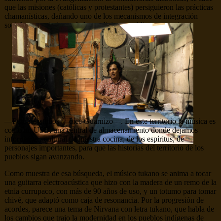
que las misiones (católicas y protestantes) persiguieron las prácticas
chamanísticas, dañando uno de los mecanismos de integración
social y conocimiento de las tradiciones médicas y curativas.
—Pero resistimos —dice Guarnizo—. En este territorio la música es
como un USB, una central de almacenamiento donde dejamos
información cultural de nuestra cocina, de los espíritus, de
personajes importantes, para que las historias del territorio de los
pueblos sigan avanzando.
Como muestra de esa búsqueda, el músico tukano se anima a tocar
una guitarra electroacústica que hizo con la madera de un remo de la
etnia currupaco, con más de 90 años de uso, y un totumo para tomar
chivé, que adaptó como caja de resonancia. Por la progresión de
acordes, parece una tema de Nirvana con letra tukano, que habla de
los cambios que trajo la modernidad en los pueblos indígenas de