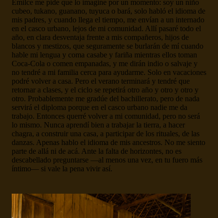
Emilce me pide que lo imagine por un momento: soy un niño
cubeo, tukano, guanano, tuyuca o bará, solo habló el idioma de
mis padres, y cuando llega el tiempo, me envían a un internado
en el casco urbano, lejos de mi comunidad. Allí pasaré todo el
año, en clara desventaja frente a mis compañeros, hijos de
blancos y mestizos, que seguramente se burlarán de mí cuando
hable mi lengua y coma casabe y fariña mientras ellos toman
Coca-Cola o comen empanadas, y me dirán indio o salvaje y
no tendré a mi familia cerca para ayudarme. Solo en vacaciones
podré volver a casa. Pero el verano terminará y tendré que
retornar a clases, y el ciclo se repetirá otro año y otro y otro y
otro. Probablemente me gradúe del bachillerato, pero de nada
servirá el diploma porque en el casco urbano nadie me da
trabajo. Entonces querré volver a mi comunidad, pero no será
lo mismo. Nunca aprendí bien a trabajar la tierra, a hacer
chagra, a construir una casa, a participar de los rituales, de las
danzas. Apenas hablo el idioma de mis ancestros. No me siento
parte de allá ni de acá. Ante la falta de horizontes, no es
descabellado preguntarse —al menos una vez, en tu fuero más
íntimo— si vale la pena vivir así.