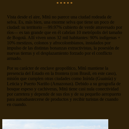
* * * * *
Vista desde el aire, Mitú no parece una ciudad rodeada de
selva. Es, más bien, una enorme selva que tiene un poco de
ciudad: su territorio —99.97% cubierto de verde atravesado por
ríos— es tan grande que en él cabrían 10 metrópolis del tamaño
de Bogotá. Allí viven unos 32 mil habitantes: 90% indígenas +
10% mestizos, colonos y afrocolombianos, instalados por
impulso de las distintas bonanzas extractivistas, la posesión de
nuevas tierras y el desplazamiento forzado por el conflicto
armado.
Por su carácter de enclave geopolítico, Mitú mantiene la
presencia del Estado en la frontera (con Brasil, en este caso),
misión que cumplen otras ciudades como Inírida (Guainía) y
Leticia y Puerto Nariño (Amazonas). Debido a su geografía de
bosque espeso y cachiveras, Mitú tiene casi nula conectividad
por carretera y depende de sus ríos y de su pequeño aeropuerto
para autoabastecerse de productos y recibir turistas de cuando
en cuando.