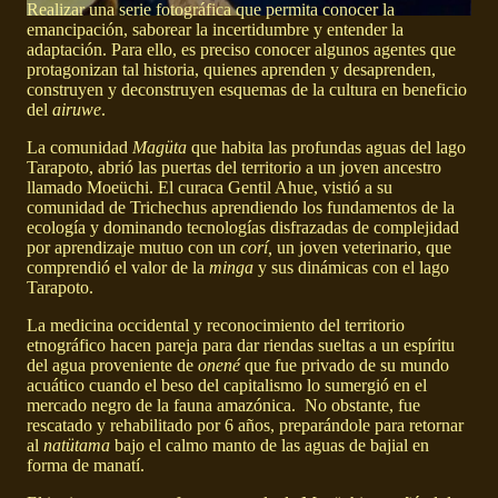
Realizar una serie fotográfica que permita conocer la
emancipación, saborear la incertidumbre y entender la
adaptación. Para ello, es preciso conocer algunos agentes que
protagonizan tal historia, quienes aprenden y desaprenden,
construyen y deconstruyen esquemas de la cultura en beneficio
del
airuwe
.
La comunidad
Magüta
que habita las profundas aguas del lago
Tarapoto, abrió las puertas del territorio a un joven ancestro
llamado Moeüchi. El curaca Gentil Ahue, vistió a su
comunidad de Trichechus aprendiendo los fundamentos de la
ecología y dominando tecnologías disfrazadas de complejidad
por aprendizaje mutuo con un
corí,
un joven veterinario, que
comprendió el valor de la
minga
y sus dinámicas con el lago
Tarapoto.
La medicina occidental y reconocimiento del territorio
etnográfico hacen pareja para dar riendas sueltas a un espíritu
del agua proveniente de
onené
que fue privado de su mundo
acuático cuando el beso del capitalismo lo sumergió en el
mercado negro de la fauna amazónica. No obstante, fue
rescatado y rehabilitado por 6 años, preparándole para retornar
al
natütama
bajo el calmo manto de las aguas de bajial en
forma de manatí.